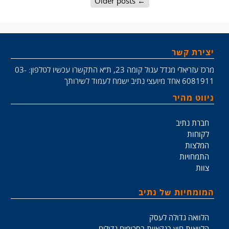
Older posts
←
יצירת קשר
מרכז עזריאלי מגדל עגול קומה 23, ת״א התקשרו עכשיו לטלפון: 03-
6081911 אחד מיועצי נתיב ישמח לעמוד לשירותך
ניווט מהיר
חברת נתיב
לקוחות
המלצות
התמחויות
צוות
המומחיות של נתיב
הלוואה גדולה לעסק
הלוואות חוץ בנקאיות בסכומים גדולים