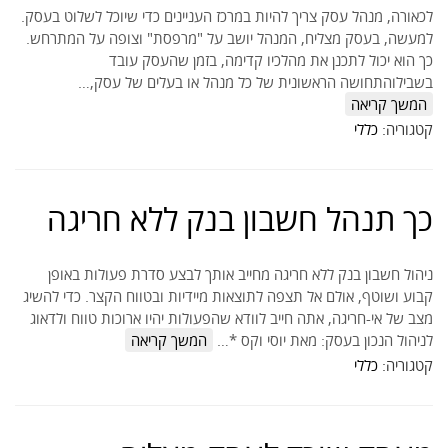
לכאורה, מנהל עסק צריך להיות במרכז העניינים כדי שיוכל לשלוט בעסק.
למעשה, בעסק מצליח, המנהל יושב על "מרפסת" וצופה על המתרחש.
כך הוא יכול לתכנן את מהלכיו קדימה, בזמן שהעסק עובד
בשבילוהתחושה הראשונית של כל מנהל או בעלים של עסק,…
המשך קריאה
קטגוריה:
כללי
כך תנהל חשבון בנק ללא חריגה
ניהול חשבון בנק ללא חריגה מחייב אותך לבצע סדרת פעולות באופן
קבוע ושוטף, אולם אל תצפה לתוצאות מיידיות ובטווח הקצר. כדי להשיג
מצב של אי-חריגה, אתה חייב לוודא שהפעולות יהיו ארוכות טווח ולדאוג
לניהול הנכון בעסק: מאת יוסי וקס *…
המשך קריאה
קטגוריה:
כללי