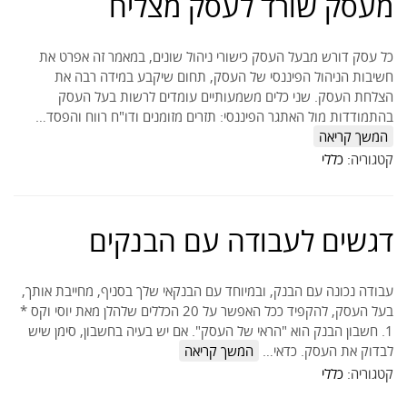
מעסק שורד לעסק מצליח
כל עסק דורש מבעל העסק כישורי ניהול שונים, במאמר זה אפרט את
חשיבות הניהול הפיננסי של העסק, תחום שיקבע במידה רבה את
הצלחת העסק. שני כלים משמעותיים עומדים לרשות בעל העסק
בהתמודדות מול האתגר הפיננסי: תזרים מזומנים ודו"ח רווח והפסד…
המשך קריאה
קטגוריה:
כללי
דגשים לעבודה עם הבנקים
עבודה נכונה עם הבנק, ובמיוחד עם הבנקאי שלך בסניף, מחייבת אותך,
בעל העסק, להקפיד ככל האפשר על 20 הכללים שלהלן מאת יוסי וקס *
1. חשבון הבנק הוא "הראי של העסק". אם יש בעיה בחשבון, סימן שיש
לבדוק את העסק. כדאי…
המשך קריאה
קטגוריה:
כללי