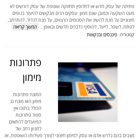
פתיחה של עסק חדש או לחלופין תחזוקה שוטפת של עסק דורשים לא
מעט השקעה וכמובן שגם ממון. עסקים רבים מבקשים להיעזר בגופים
חיצוניים על מנת להשיג את הסכומים הרצויים, על מנת לגדול, להתרחב,
לפתח, לשפר, לייעל, להוסיף נדבכים חדשים ובאופן…
המשך קריאה
קטגוריה:
פיננסים ובנקאות
פתרונות
מימון
המונח פתרונות
מימון הוא מונח גג
הכולל בתוכו אין
ספור פתרונות
המיועדים להתאים
למגוון רחב של
מצבים בהם נדרש אדם או עסק למימון חיצוני לצורך פעילותו השוטפת, או