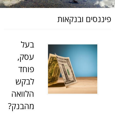
פיננסים ובנקאות
בעל
עסק,
פוחד
לבקש
הלוואה
מהבנק?